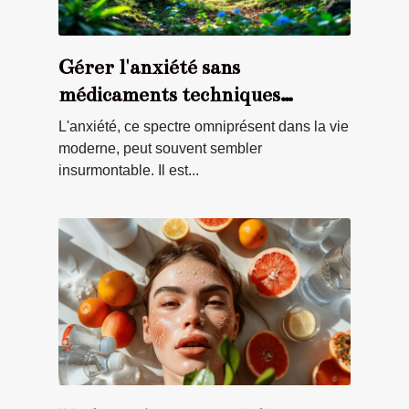
Gérer l'anxiété sans
médicaments techniques
éprouvées pour un apaisement
L'anxiété, ce spectre omniprésent dans la vie
durable
moderne, peut souvent sembler
insurmontable. Il est...