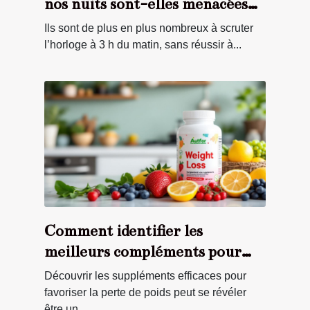
nos nuits sont-elles menacées
par nos assiettes ?
Ils sont de plus en plus nombreux à scruter
l’horloge à 3 h du matin, sans réussir à...
Comment identifier les
meilleurs compléments pour
accélérer la perte de poids ?
Découvrir les suppléments efficaces pour
favoriser la perte de poids peut se révéler
être un...