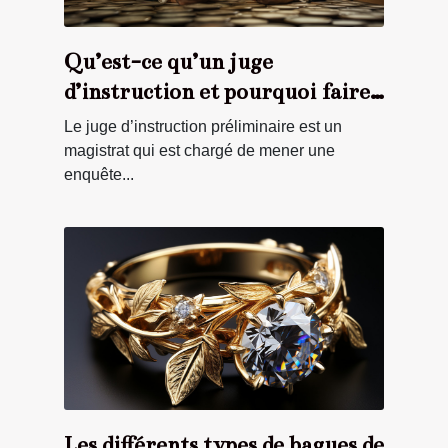
Qu’est-ce qu’un juge
d’instruction et pourquoi faire
appel à lui ?
Le juge d’instruction préliminaire est un
magistrat qui est chargé de mener une
enquête...
Les différents types de bagues de