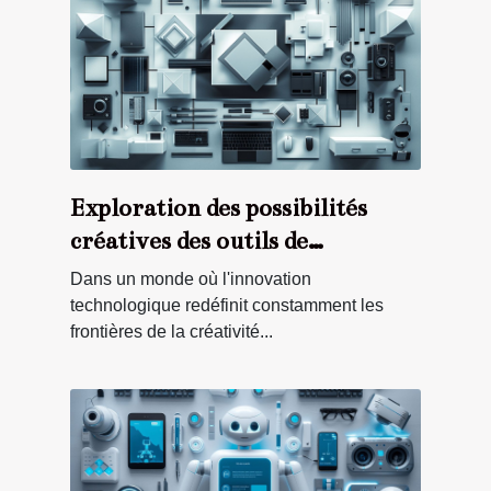
Exploration des possibilités
créatives des outils de
génération d'images et logos
Dans un monde où l'innovation
assistés par IA
technologique redéfinit constamment les
frontières de la créativité...