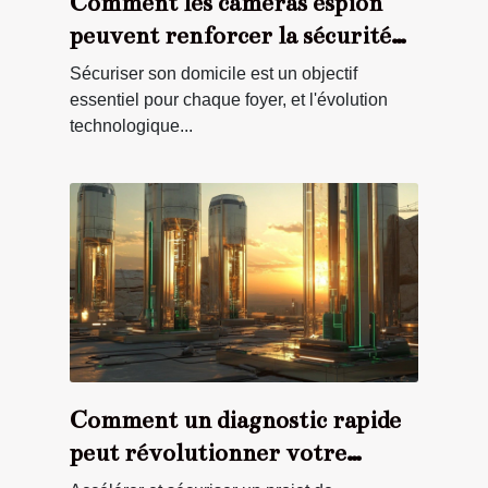
Comment les caméras espion
peuvent renforcer la sécurité
domestique ?
Sécuriser son domicile est un objectif
essentiel pour chaque foyer, et l'évolution
technologique...
Comment un diagnostic rapide
peut révolutionner votre
projet de construction bois ?