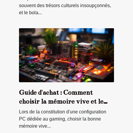
souvent des trésors culturels insoupçonnés,
et le bola...
Guide d'achat : Comment
choisir la mémoire vive et le
stockage pour votre PC gamer
Lors de la constitution d'une configuration
i7 afin d'améliorer les
PC dédiée au gaming, choisir la bonne
mémoire vive...
performances et la réactivité