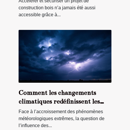
Accélérer et sécuriser un projet de
construction bois n’a jamais été aussi
accessible grâce à...
Comment les changements
climatiques redéfinissent les
événements météorologiques
Face à l’accroissement des phénomènes
extrêmes ?
météorologiques extrêmes, la question de
l’influence des...