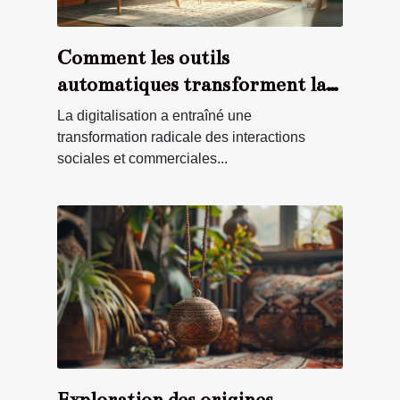
Comment les outils
automatiques transforment la
participation aux concours en
La digitalisation a entraîné une
ligne
transformation radicale des interactions
sociales et commerciales...
Exploration des origines