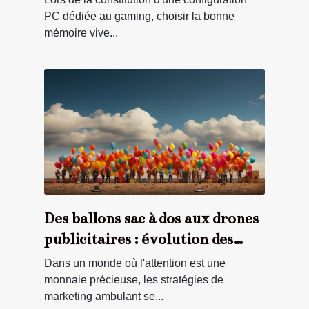
i7 afin d'améliorer les
PC dédiée au gaming, choisir la bonne
mémoire vive...
performances et la réactivité
Des ballons sac à dos aux drones
publicitaires : évolution des
supports de marketing
Dans un monde où l'attention est une
ambulant
monnaie précieuse, les stratégies de
marketing ambulant se...