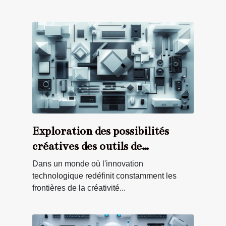
Exploration des possibilités
créatives des outils de
génération d'images et logos
Dans un monde où l'innovation
assistés par IA
technologique redéfinit constamment les
frontières de la créativité...