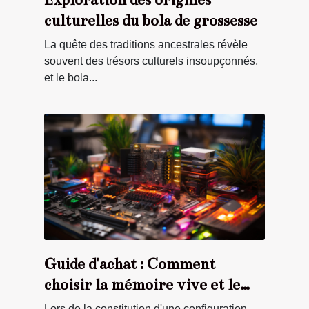
culturelles du bola de grossesse
La quête des traditions ancestrales révèle
souvent des trésors culturels insoupçonnés,
et le bola...
Guide d'achat : Comment
choisir la mémoire vive et le
stockage pour votre PC gamer
Lors de la constitution d'une configuration