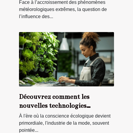
événements météorologiques
Face à l’accroissement des phénomènes
extrêmes ?
météorologiques extrêmes, la question de
l’influence des...
Découvrez comment les
nouvelles technologies
transforment la mode durable
À l'ère où la conscience écologique devient
primordiale, l'industrie de la mode, souvent
pointée...