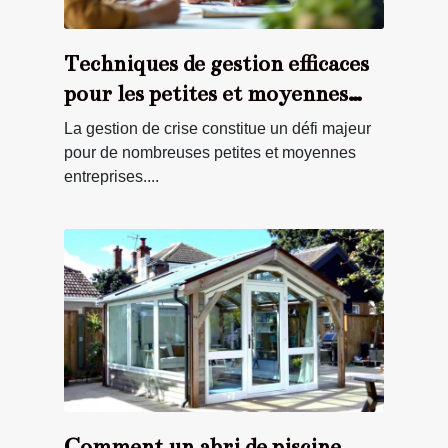
Techniques de gestion efficaces
pour les petites et moyennes
entreprises en crise
La gestion de crise constitue un défi majeur
pour de nombreuses petites et moyennes
entreprises....
Comment un abri de piscine