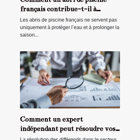
français contribue-t-il à
l'économie locale ?
Les abris de piscine français ne servent pas
uniquement à protéger l’eau et à prolonger la
saison...
Comment un expert
indépendant peut résoudre vos
litiges immobiliers ?
La résolution des différends dans le secteur