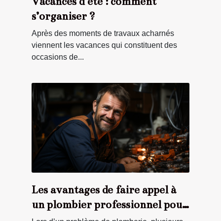
Vacances d’été : comment
s’organiser ?
Après des moments de travaux acharnés
viennent les vacances qui constituent des
occasions de...
Les avantages de faire appel à
un plombier professionnel pour
ses travaux