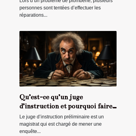
Lors d’un problème de plomberie, plusieurs
personnes sont tentées d’effectuer les
réparations...
Qu’est-ce qu’un juge
d’instruction et pourquoi faire
appel à lui ?
Le juge d’instruction préliminaire est un
magistrat qui est chargé de mener une
enquête...