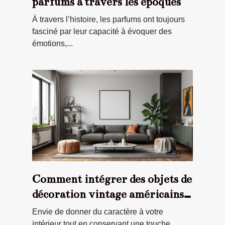
parfums à travers les époques
À travers l’histoire, les parfums ont toujours
fasciné par leur capacité à évoquer des
émotions,...
Comment intégrer des objets de
décoration vintage américains
dans un intérieur moderne ?
Envie de donner du caractère à votre
intérieur tout en conservant une touche