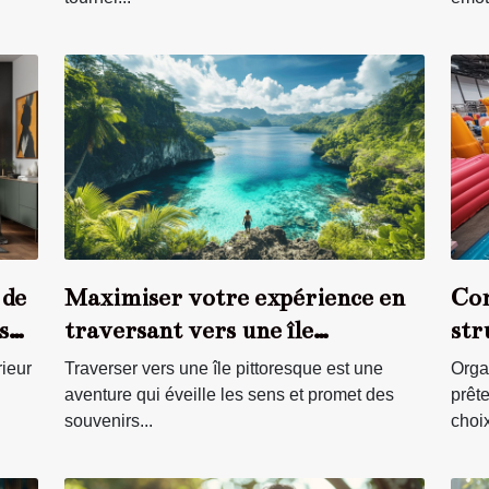
 de
Maximiser votre expérience en
Com
s
traversant vers une île
str
pittoresque
évé
rieur
Traverser vers une île pittoresque est une
Orga
aventure qui éveille les sens et promet des
prête
souvenirs...
choix