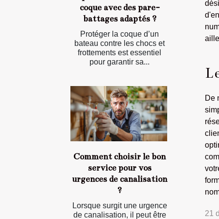
dés
coque avec des pare-
d'en
battages adaptés ?
numé
Protéger la coque d’un
aill
bateau contre les chocs et
frottements est essentiel
pour garantir sa...
Le
De n
simp
rés
cli
opt
Comment choisir le bon
com
service pour vos
vot
urgences de canalisation
for
?
nom
Lorsque surgit une urgence
21 
de canalisation, il peut être