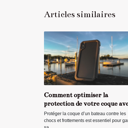
Articles similaires
Comment optimiser la
protection de votre coque av
des pare-battages adaptés ?
Protéger la coque d’un bateau contre les
chocs et frottements est essentiel pour gar
sa...