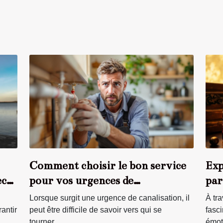
Comment choisir le bon service
Exp
ec
pour vos urgences de
par
canalisation ?
Lorsque surgit une urgence de canalisation, il
À tra
antir
peut être difficile de savoir vers qui se
fasc
tourner...
émoti