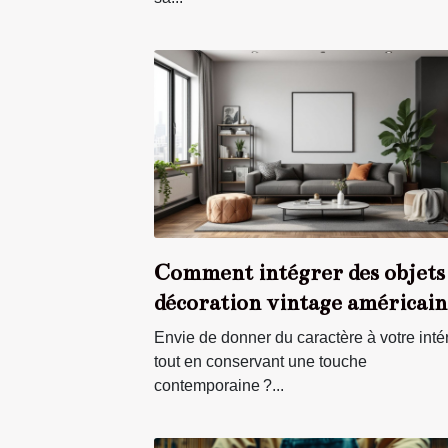
Comment intégrer des objets
décoration vintage américain
dans un intérieur moderne ?
Envie de donner du caractère à votre inté
tout en conservant une touche
contemporaine ?...