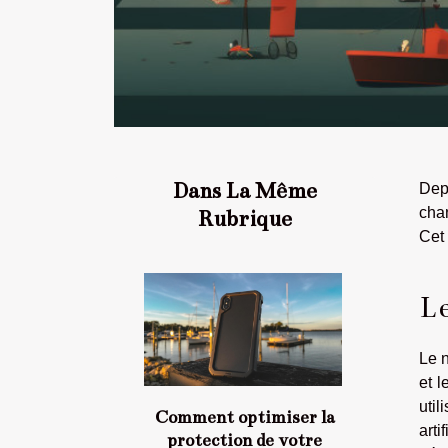
Dans La Même
Dep
cha
Rubrique
Cet
Le
Le n
et l
uti
Comment optimiser la
art
protection de votre